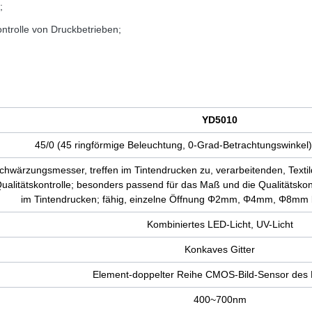
;
ontrolle von Druckbetrieben;
YD5010
45/0 (45 ringförmige Beleuchtung, 0-Grad-Betrachtungswinkel)
hwärzungsmesser, treffen im Tintendrucken zu, verarbeitenden, Textil
alitätskontrolle; besonders passend für das Maß und die Qualitätskon
im Tintendrucken; fähig, einzelne Öffnung Φ2mm, Φ4mm, Φ8mm b
Kombiniertes LED-Licht, UV-Licht
Konkaves Gitter
Element-doppelter Reihe CMOS-Bild-Sensor des 
400~700nm