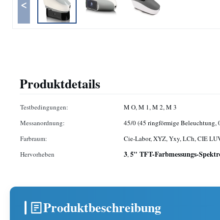
<
Produktdetails
Testbedingungen:
M O, M 1, M 2, M 3
Messanordnung:
45/0 (45 ringförmige Beleuchtung,
Farbraum:
Cie-Labor, XYZ, Yxy, LCh, CIE LU
3
5" TFT-Farbmessungs-Spektr
Hervorheben
,
Produktbeschreibung