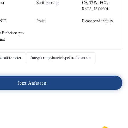
ina
Zertifizierung:
CE, TUV, FCC,
RoHS, ISO9001
NIT
Preis:
Please send inquiry
 Einheiten pro
nat
ktrofotometer
Integrierungsbereichspektrofotometer
J
e
t
z
t
A
n
f
r
a
g
e
n