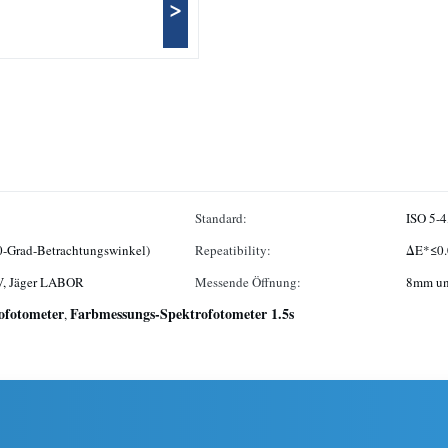
>
Standard:
ISO 5-4
 0-Grad-Betrachtungswinkel)
Repeatibility:
ΔE*≤0.
V, Jäger LABOR
Messende Öffnung:
8mm un
ofotometer
Farbmessungs-Spektrofotometer 1.5s
,