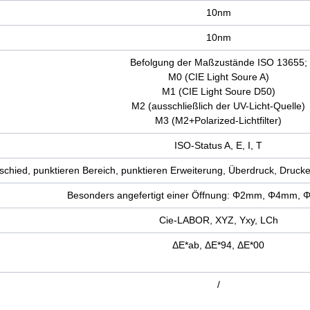
10nm
10nm
Befolgung der Maßzustände ISO 13655;
M0 (CIE Light Soure A)
M1 (CIE Light Soure D50)
M2 (ausschließlich der UV-Licht-Quelle)
M3 (M2+Polarized-Lichtfilter)
ISO-Status A, E, I, T
erschied, punktieren Bereich, punktieren Erweiterung, Überdruck, Druc
Besonders angefertigt einer Öffnung: Φ2mm, Φ4mm, 
Cie-LABOR, XYZ, Yxy, LCh
ΔE*ab, ΔE*94, ΔE*00
/