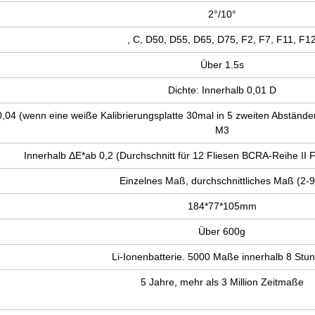
2°/10°
, C, D50, D55, D65, D75, F2, F7, F11, F1
Über 1.5s
Dichte: Innerhalb 0,01 D
 0,04 (wenn eine weiße Kalibrierungsplatte 30mal in 5 zweiten Abstä
M3
Innerhalb ΔE*ab 0,2 (Durchschnitt für 12 Fliesen BCRA-Reihe 
Einzelnes Maß, durchschnittliches Maß (2-9
184*77*105mm
Über 600g
Li-Ionenbatterie. 5000 Maße innerhalb 8 Stu
5 Jahre, mehr als 3 Million Zeitmaße