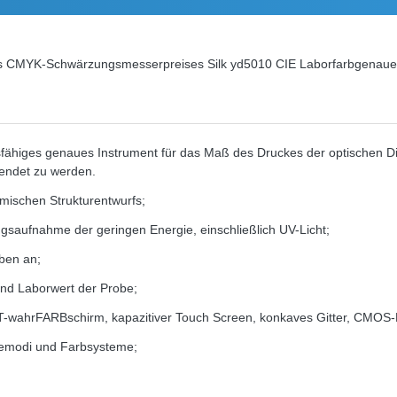
 des CMYK-Schwärzungsmesserpreises Silk yd5010 CIE Laborfarbgenaue
ähiges genaues Instrument für das Maß des Druckes der optischen Dich
endet zu werden.
mischen Strukturentwurfs;
gsaufnahme der geringen Energie, einschließlich UV-Licht;
ben an;
d Laborwert der Probe;
FT-wahrFARBschirm, kapazitiver Touch Screen, konkaves Gitter, CMOS-Bi
lemodi und Farbsysteme;