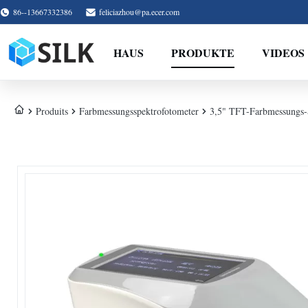
86--13667332386
feliciazhou@pa.ecer.com
HAUS
PRODUKTE
VIDEOS
Produits
Farbmessungsspektrofotometer
3,5" TFT-Farbmessungs-