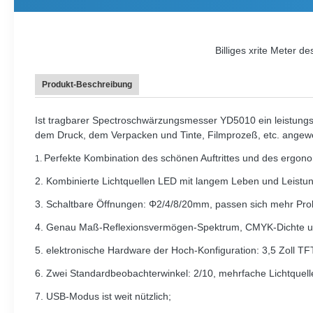
Billiges xrite Meter
Produkt-Beschreibung
Ist tragbarer Spectroschwärzungsmesser YD5010 ein leistungsf
dem Druck, dem Verpacken und Tinte, Filmprozeß, etc. angew
Perfekte Kombination des schönen Auftrittes und des ergono
1.
2. Kombinierte Lichtquellen LED mit langem Leben und Leistun
3. Schaltbare Öffnungen: Φ2/4/8/20mm, passen sich mehr Pro
4. Genau Maß-Reflexionsvermögen-Spektrum, CMYK-Dichte un
5. elektronische Hardware der Hoch-Konfiguration: 3,5 Zoll T
6. Zwei Standardbeobachterwinkel: 2/10, mehrfache Lichtquel
7. USB-Modus ist weit nützlich;