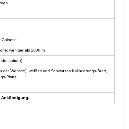
creen
er Chinese
öhe: weniger als 2000 m
ndensation))
 der Website), weißes und Schwarzes Kalibrierungs-Brett,
ngs-Platte
e Ankündigung.