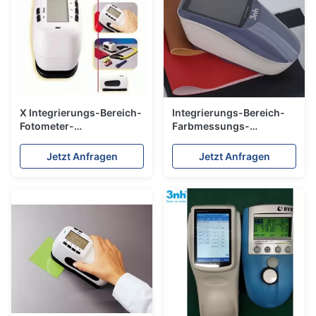
X Integrierungs-Bereich-
Integrierungs-Bereich-
Fotometer-
Farbmessungs-
Farbmanagement-
Spektrofotometer
optische Geometrie des
Bluetooth YS3060 Silk
Jetzt Anfragen
Jetzt Anfragen
Ritus-Sp64 D/8°