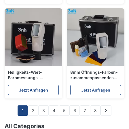
Helligkeits-Wert-
8mm Öffnungs-Farben-
Farbmessungs-
zusammenpassendes
Spektrofotometer NS808
Spektrofotometer Silk
Yxy für Straßen-Linie
NS800 für Farbmessung
Jetzt Anfragen
Jetzt Anfragen
Farben
1
2
3
4
5
6
7
8
All Categories