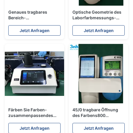
Genaues tragbares
Optische Geometrie des
Bereich-
Laborfarbmessungs-
Spektrofotometer,
Spektrofotometer-NS800
Integrierungs-Bereich-
45°/0
Jetzt Anfragen
Jetzt Anfragen
Spektrofotometer
Färben Sie Farben-
45/0 tragbare Öffnung
zusammenpassendes
des Farbens800
Spektrofotometer der
Spektrofotometer-8mm
Formulierungs-
für metallische Farben
Jetzt Anfragen
Jetzt Anfragen
Software-Silk YS6060