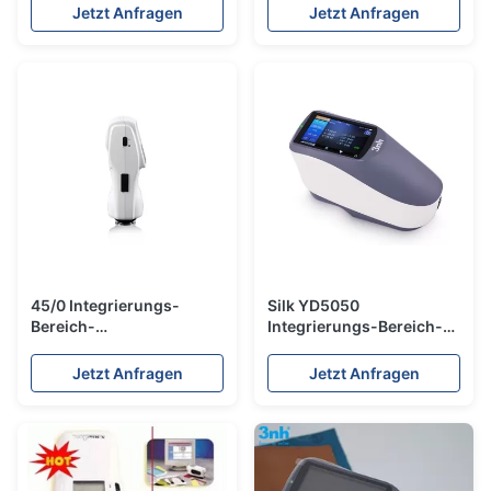
Spektrofotometer Silk
Farben-Farbanalysator
Jetzt Anfragen
Jetzt Anfragen
YS6060 für Farben-
für Glasindustrie Ys6060
Farbdas
zusammenbringen
45/0 Integrierungs-
Silk YD5050
Bereich-
Integrierungs-Bereich-
Spektrofotometer Silk
Spektrofotometer 45/0
NS808 für Helligkeits-
CMYK CIE
Jetzt Anfragen
Jetzt Anfragen
Faktor-Maß
LABORfarbabweichungs-
Dichte-Meter