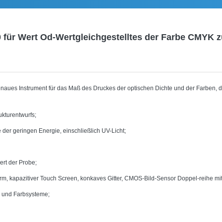
 für Wert Od-Wertgleichgestelltes der Farbe CMYK z
aues Instrument für das Maß des Druckes der optischen Dichte und der Farben, di
ukturentwurfs;
er geringen Energie, einschließlich UV-Licht;
rt der Probe;
m, kapazitiver Touch Screen, konkaves Gitter, CMOS-Bild-Sensor Doppel-reihe mit 
i und Farbsysteme;