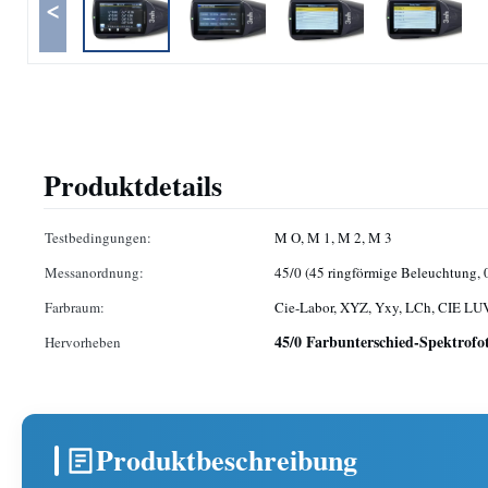
<
Produktdetails
Testbedingungen:
M O, M 1, M 2, M 3
Messanordnung:
45/0 (45 ringförmige Beleuchtung,
Farbraum:
Cie-Labor, XYZ, Yxy, LCh, CIE LU
45/0 Farbunterschied-Spektrofo
Hervorheben
Produktbeschreibung