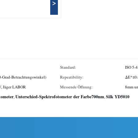
>
Standard:
ISO 5-4
 0-Grad-Betrachtungswinkel)
Repeatibility:
ΔE*≤0.
V, Jäger LABOR
Messende Öffnung:
8mm un
tometer
Unterschied-Spektrofotometer der Farbe700nm
Silk YD5010
,
,