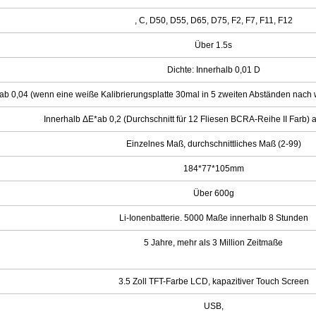
, C, D50, D55, D65, D75, F2, F7, F11, F12
Über 1.5s
Dichte: Innerhalb 0,01 D
*ab 0,04 (wenn eine weiße Kalibrierungsplatte 30mal in 5 zweiten Abständen na
Innerhalb ΔE*ab 0,2 (Durchschnitt für 12 Fliesen BCRA-Reihe II Far
Einzelnes Maß, durchschnittliches Maß (2-99)
184*77*105mm
Über 600g
Li-Ionenbatterie. 5000 Maße innerhalb 8 Stunden
5 Jahre, mehr als 3 Million Zeitmaße
3.5 Zoll TFT-Farbe LCD, kapazitiver Touch Screen
USB,