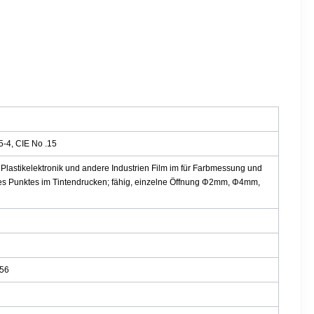
5-4, CIE No .15
Plastikelektronik und andere Industrien Film im für Farbmessung und
 des Punktes im Tintendrucken; fähig, einzelne Öffnung Φ2mm, Φ4mm,
256