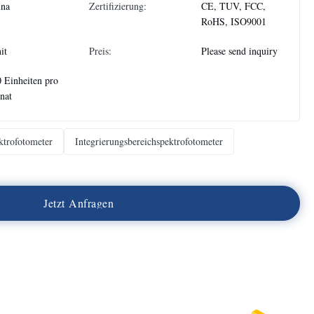
ina
Zertifizierung:
CE, TUV, FCC,
RoHS, ISO9001
it
Preis:
Please send inquiry
 Einheiten pro
nat
ktrofotometer
Integrierungsbereichspektrofotometer
J
e
t
z
t
A
n
f
r
a
g
e
n