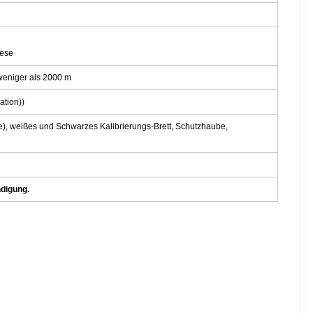
nese
weniger als 2000 m
tion))
), weißes und Schwarzes Kalibrierungs-Brett, Schutzhaube,
digung.