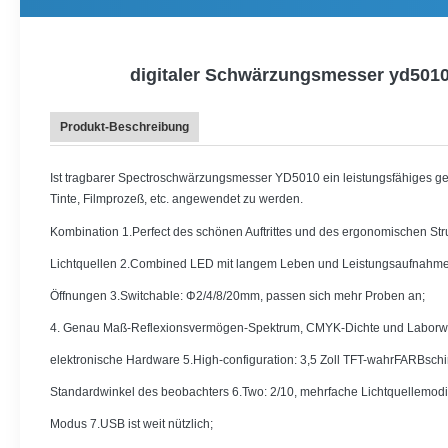
digitaler Schwärzungsmesser yd5010
Produkt-Beschreibung
Ist tragbarer Spectroschwärzungsmesser YD5010 ein leistungsfähiges gen
Tinte, Filmprozeß, etc. angewendet zu werden.
Kombination 1.Perfect des schönen Auftrittes und des ergonomischen Str
Lichtquellen 2.Combined LED mit langem Leben und Leistungsaufnahme d
Öffnungen 3.Switchable: Φ2/4/8/20mm, passen sich mehr Proben an;
4. Genau Maß-Reflexionsvermögen-Spektrum, CMYK-Dichte und Laborwe
elektronische Hardware 5.High-configuration: 3,5 Zoll TFT-wahrFARBschir
Standardwinkel des beobachters 6.Two: 2/10, mehrfache Lichtquellemod
Modus 7.USB ist weit nützlich;