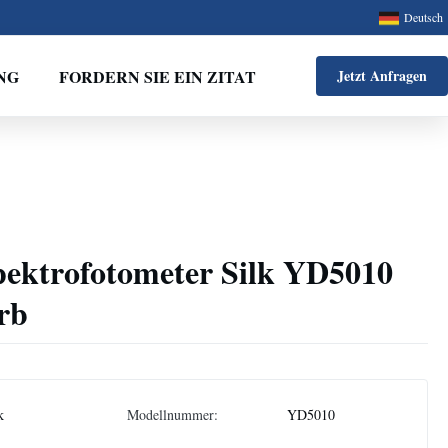
Deutsch
NG
FORDERN SIE EIN ZITAT
Jetzt Anfragen
pektrofotometer Silk YD5010
rb
k
Modellnummer:
YD5010