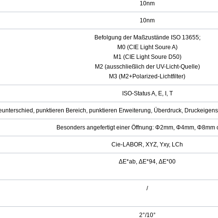
10nm
10nm
Befolgung der Maßzustände ISO 13655;
M0 (CIE Light Soure A)
M1 (CIE Light Soure D50)
M2 (ausschließlich der UV-Licht-Quelle)
M3 (M2+Polarized-Lichtfilter)
ISO-Status A, E, I, T
teunterschied, punktieren Bereich, punktieren Erweiterung, Überdruck, Druckeigen
Besonders angefertigt einer Öffnung: Φ2mm, Φ4mm, Φ8mm o
Cie-LABOR, XYZ, Yxy, LCh
ΔE*ab, ΔE*94, ΔE*00
/
2°/10°