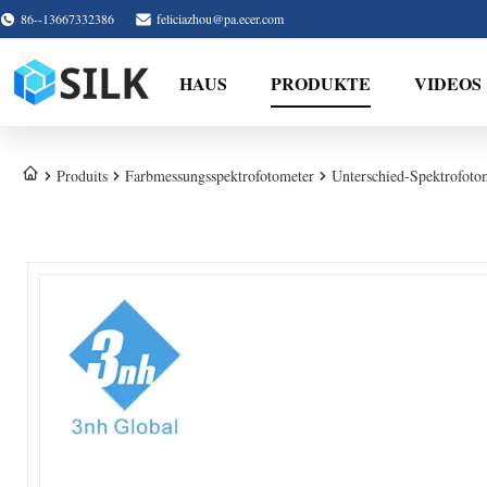
86--13667332386
feliciazhou@pa.ecer.com
HAUS
PRODUKTE
VIDEOS
Produits
Farbmessungsspektrofotometer
Unterschied-Spektrofot