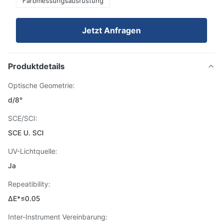
Farbmessungsausrüstung
Jetzt Anfragen
Produktdetails
Optische Geometrie:
d/8°
SCE/SCI:
SCE U. SCI
UV-Lichtquelle:
Ja
Repeatibility:
ΔE*≤0.05
Inter-Instrument Vereinbarung: