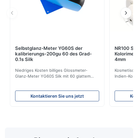
Selbstglanz-Meter YG60S der
NR100 Sil
kalibrierungs-200gu 60 des Grad-
Kolorimet
0.1s Silk
4mm
Niedriges Kosten billiges Glossmeter-
Kosmetische
Glanz-Meter YG60S Silk mit 60 glattem
Indien-Kolo
Maß GUs des Grads 200 Kann
Instrument
wirtschaftliches Glanz-Meter YG60S 60°
Öffnung Pro
Material mit Glanz (0-200Gu) prüfen, und
der Präzisi
Kontaktieren Sie uns jetzt
Kon
allgemeinhin zutreffen, um zu malen, Tinte,
konzentrier
Schwefelnlack, Beschichtung,
entwickelt 
Holzprodukte; Marmor, Granit, vitrified ...
NR100 der Pr