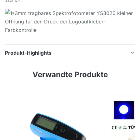
Produkt-Highlights
1*3mm tragbares Spektrofotometer YS3020 kleiner
Verwandte Produkte
Öffnung für den Druck der Logoaufkleber-
Farbkontrolle Technische Spezifikation Parameter
Spektrofotometer YS3020 Optische Geometrie d/8°
Repeatibility ΔE*≤0.05 Inter-Instrument Vereinbarung
ΔE*≤0.2 Messende Öffnung 8mm u. 4mm u. 1×3mm
SCE/SCI SCE&SCI ...