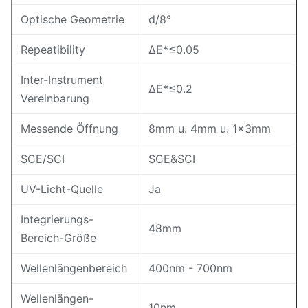
Optische Geometrie
d/8°
Repeatibility
ΔE*≤0.05
Inter-Instrument
ΔE*≤0.2
Vereinbarung
Messende Öffnung
8mm u. 4mm u. 1×3mm
SCE/SCI
SCE&SCI
UV-Licht-Quelle
Ja
Integrierungs-
48mm
Bereich-Größe
Wellenlängenbereich
400nm - 700nm
Wellenlängen-
10nm