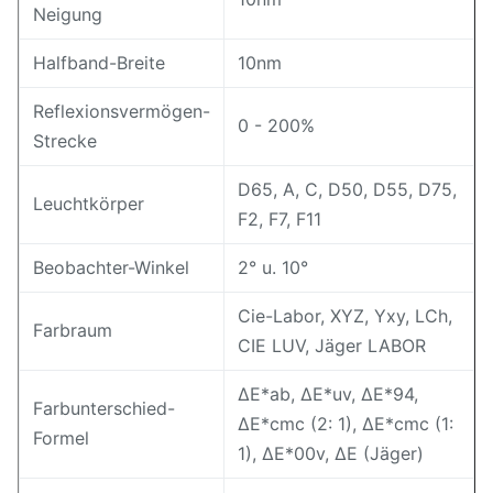
Neigung
Halfband-Breite
10nm
Reflexionsvermögen-
0 - 200%
Strecke
D65, A, C, D50, D55, D75,
Leuchtkörper
F2, F7, F11
Beobachter-Winkel
2° u. 10°
Cie-Labor, XYZ, Yxy, LCh,
Farbraum
CIE LUV, Jäger LABOR
ΔE*ab, ΔE*uv, ΔE*94,
Farbunterschied-
ΔE*cmc (2: 1), ΔE*cmc (1:
Formel
1), ΔE*00v, ΔE (Jäger)