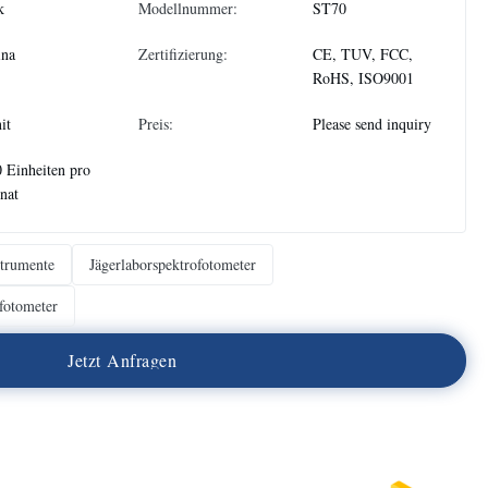
k
Modellnummer:
ST70
ina
Zertifizierung:
CE, TUV, FCC,
RoHS, ISO9001
it
Preis:
Please send inquiry
 Einheiten pro
nat
trumente
Jägerlaborspektrofotometer
fotometer
J
e
t
z
t
A
n
f
r
a
g
e
n