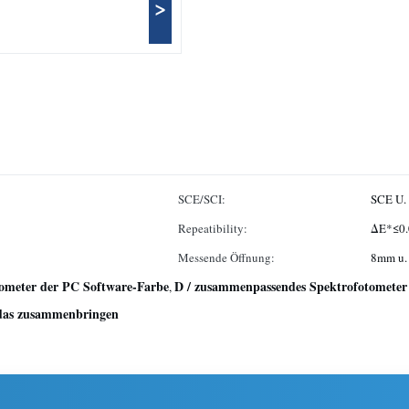
>
SCE/SCI:
SCE U.
Repeatibility:
ΔE*≤0.
Messende Öffnung:
8mm u.
ometer der PC Software-Farbe
D / zusammenpassendes Spektrofotometer 
,
bdas zusammenbringen