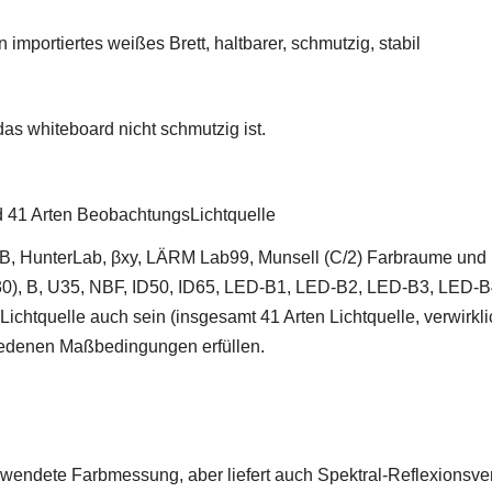
mportiertes weißes Brett, haltbarer, schmutzig, stabil
das whiteboard nicht schmutzig ist.
 41 Arten BeobachtungsLichtquelle
HunterLab, βxy, LÄRM Lab99, Munsell (C/2) Farbraume und D6
/U30), B, U35, NBF, ID50, ID65, LED-B1, LED-B2, LED-B3, L
quelle auch sein (insgesamt 41 Arten Lichtquelle, verwirkli
iedenen Maßbedingungen erfüllen.
 verwendete Farbmessung, aber liefert auch Spektral-Reflexion