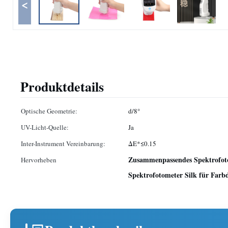
<
Produktdetails
Optische Geometrie:
d/8°
UV-Licht-Quelle:
Ja
Inter-Instrument Vereinbarung:
ΔE*≤0.15
Zusammenpassendes Spektrofot
Hervorheben
Spektrofotometer Silk für Far