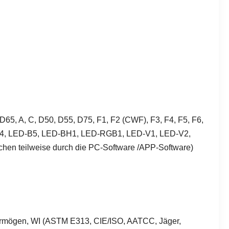
5, A, C, D50, D55, D75, F1, F2 (CWF), F3, F4, F5, F6,
ED-B4, LED-B5, LED-BH1, LED-RGB1, LED-V1, LED-V2,
chen teilweise durch die PC-Software /APP-Software)
svermögen, WI (ASTM E313, CIE/ISO, AATCC, Jäger,