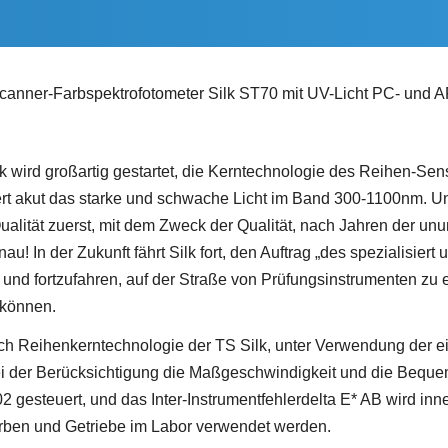
canner-Farbspektrofotometer Silk ST70 mit UV-Licht PC- und 
 wird großartig gestartet, die Kerntechnologie des Reihen-Sens
iert akut das starke und schwache Licht im Band 300-1100nm. 
ualität zuerst, mit dem Zweck der Qualität, nach Jahren der un
nau! In der Zukunft fährt Silk fort, den Auftrag „des spezialis
nd fortzufahren, auf der Straße von Prüfungsinstrumenten zu 
 können.
urch Reihenkerntechnologie der TS Silk, unter Verwendung der 
ei der Berücksichtigung die Maßgeschwindigkeit und die Bequem
02 gesteuert, und das Inter-Instrumentfehlerdelta E* AB wird i
rben und Getriebe im Labor verwendet werden.