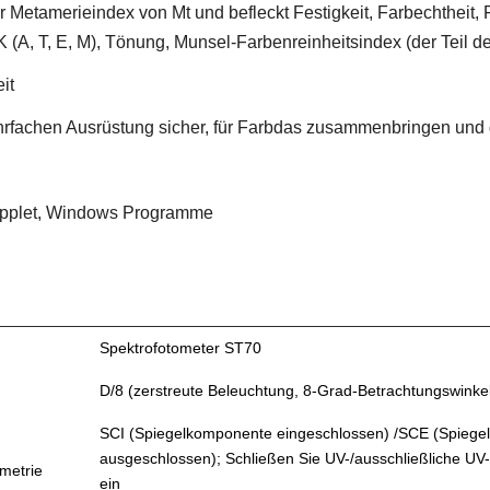
tamerieindex von Mt und befleckt Festigkeit, Farbechtheit, Far
A, T, E, M), Tönung, Munsel-Farbenreinheitsindex (der Teil der
it
hrfachen Ausrüstung sicher, für Farbdas zusammenbringen und
applet, Windows Programme
Spektrofotometer ST70
D/8 (zerstreute Beleuchtung, 8-Grad-Betrachtungswinke
SCI (Spiegelkomponente eingeschlossen) /SCE (Spieg
ausgeschlossen); Schließen Sie UV-/ausschließliche UV-
metrie
ein