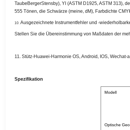
TaubeBergerStensby), YI (ASTM D1925, ASTM 313), der Me
555 Tönen, die Schwärze (meine, dM), Farbdichte CMYK (
Ausgezeichnete Instrumentfehler und -wiederholbarke
10.
Stellen Sie die Übereinstimmung von Maßdaten der me
11. Stütz-Huawei-Harmonie OS, Android, IOS, Wechat-
Spezifikation
Modell
Optische Geo