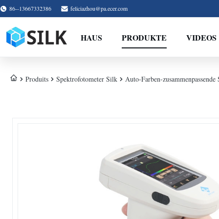
86--13667332386
feliciazhou@pa.ecer.com
HAUS
PRODUKTE
VIDEOS
Produits
Spektrofotometer Silk
Auto-Farben-zusammenpassende S