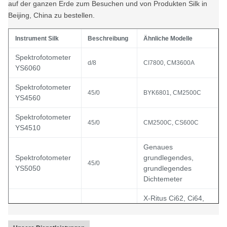
auf der ganzen Erde zum Besuchen und von Produkten Silk in
Beijing, China zu bestellen.
Instrument Silk
Beschreibung
Ähnliche Modelle
Spektrofotometer
d/8
CI7800, CM3600A
YS6060
Spektrofotometer
45/0
BYK6801, CM2500C
YS4560
Spektrofotometer
45/0
CM2500C, CS600C
YS4510
Genaues
Spektrofotometer
grundlegendes,
45/0
YS5050
grundlegendes
Dichtemeter
X-Ritus Ci62, Ci64,
Spektrofotometer
Ci64UV; MINOLTA
45/0
YS5010
CM-2600d, CM-