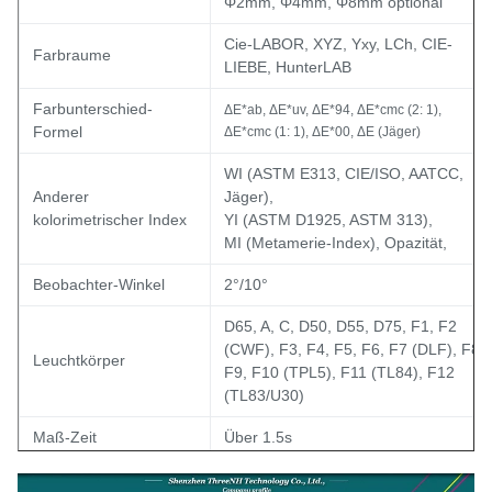
Φ2mm, Φ4mm, Φ8mm optional
Cie-LABOR, XYZ, Yxy, LCh, CIE-
Farbraume
LIEBE, HunterLAB
Farbunterschied-
ΔE*ab, ΔE*uv, ΔE*94, ΔE*cmc (2: 1),
Formel
ΔE*cmc (1: 1), ΔE*00, ΔE (Jäger)
WI (ASTM E313, CIE/ISO, AATCC,
Anderer
Jäger),
kolorimetrischer Index
YI (ASTM D1925, ASTM 313),
MI (Metamerie-Index), Opazität,
Beobachter-Winkel
2°/10°
D65, A, C, D50, D55, D75, F1, F2
(CWF), F3, F4, F5, F6, F7 (DLF), F8,
Leuchtkörper
F9, F10 (TPL5), F11 (TL84), F12
(TL83/U30)
Maß-Zeit
Über 1.5s
Dichte: Innerhalb 0,01 D