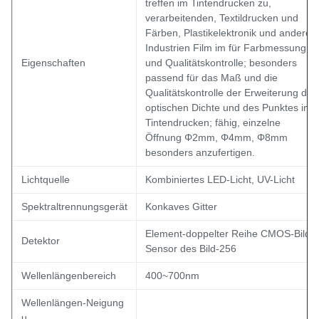
treffen im Tintendrucken zu,
verarbeitenden, Textildrucken und
Färben, Plastikelektronik und andere
Industrien Film im für Farbmessung
Eigenschaften
und Qualitätskontrolle; besonders
passend für das Maß und die
Qualitätskontrolle der Erweiterung der
optischen Dichte und des Punktes im
Tintendrucken; fähig, einzelne
Öffnung Φ2mm, Φ4mm, Φ8mm
besonders anzufertigen.
Lichtquelle
Kombiniertes LED-Licht, UV-Licht
Spektraltrennungsgerät
Konkaves Gitter
Element-doppelter Reihe CMOS-Bild-
Detektor
Sensor des Bild-256
Wellenlängenbereich
400~700nm
Wellenlängen-Neigung
u.