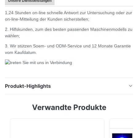
Unsere Dienstleistungen
600d, 700d
1,24 Stunden on-line schnelle Antwort zur Untersuchung oder zur
Spektrofotometer
BYK 6801
45/0
on-line-Mitteilung der Kunden sicherstellen;
NS800
2. Hilfskunden, zum des besten passenden Maschinenmodells zu
MINOLTA-CR-
NR60CP-Kolorimeter
d/8
wählen;
-10plus
3. Wir stützen Soem- und ODM-Service und 12 Monate Garantie
Meter des Glanz-
vom Kaufdatum.
20,60,85
BYK4563
NHG268
Meter des Glanz-
60
BYK4561
NHG60
X-Ritus SpectraLight
Leuchtkasten der
Produkt-Highlights
7 Leuchtkörper
QC
Farbet90-7
Reflexionsschwärzungsmesser der Farbe YD5050,
X-Ritus Ci62, Ci64,
Verwandte Produkte
zum xrite des genauen CMYK CIE Lab
Ci64UV; MINOLTA
Spektrofotometer
d/8
Farbspektrofotometers zu ersetzen Produkt-
CM-2600d, CM-
YS3060
600d, 700d
Beschreibung Silk startete neuen vorbildlichen
Spektrofotometer-Schwärzungsmesser des Gitter-
Spektrofotometer
X-Ritus Ci60;
d/8