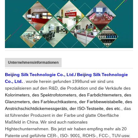
Farbartwert: innerhalb ΔE*ab 0,04
Wiederholbarkeit
(wenn eine weiße Kalibrierungsplatte
30mal in 5 zweiten Abständen nach
weißer Kalibrierung gemessen wird)
Innerhalb ΔE*ab 0,18 (Durchschnitt
Inter-Instrument Fehler
für 12 Fliesen BCRA-Reihe II Farb)
Einzelnes Maß, durchschnittliches
Maßmodus
Unternehmensinformationen
Maß (2-99)
Beijing Silk
Technologie Co., Ltd./
Beijing Silk
Technologie
Größe (L*W*H)
184*77*105mm
Co., Ltd.
.
wurde herein gefunden
1998
und wir sind uns
spezialisieren auf den R&D, die Produktion und die Verkäufe des
Gewicht
über 600g
Kolorimeters, des Spektrofotometers, des Farbdichtemeters, des
Li-Ionenbatterie. 5000 Maße
Glanzmeters, des Farbleuchtkastens, der Farbbeweistabelle, des
Energiequelle
innerhalb 8 Stunden
Anstrichschichtdickemessgeräts, der ISO-Testseite, des etc.
, das
ist
führender Produzent in der Farbe
und glatte Oberfläche
Leuchtkörper-
Maßfeld in China.
Wir sind
auch
nationales
5 Jahre, mehr als 3 Million Zeitmaße
Lebensdauer
Hightechunternehmen. Bis jetzt wir haben
empfing
mehr als
20
Patente
und geführte CER-, ISO- 9001, ROHS-, FCC-, TUV-usw.
3.5 Zoll TFT-Farbe LCD, kapazitiver