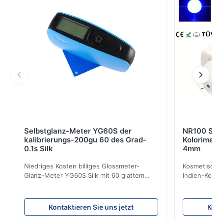
YD5010 mit 45/0 (45 ringförmige Beleuchtung, 0-
YS3010
MINOLTA CM-2300d
Grad-Betrachtungswinkel), einwilligen ...
Selbstglanz-Meter YG60S der
NR100 Sil
kalibrierungs-200gu 60 des Grad-
Kolorimet
0.1s Silk
4mm
Niedriges Kosten billiges Glossmeter-
Kosmetische
Glanz-Meter YG60S Silk mit 60 glattem
Indien-Kolo
Maß GUs des Grads 200 Kann
Instrument
wirtschaftliches Glanz-Meter YG60S 60°
Öffnung Pro
Material mit Glanz (0-200Gu) prüfen, und
der Präzisi
Kontaktieren Sie uns jetzt
Kon
allgemeinhin zutreffen, um zu malen, Tinte,
konzentrier