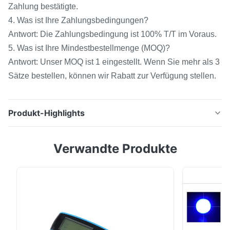
Zahlung bestätigte.
4. Was ist Ihre Zahlungsbedingungen?
Antwort: Die Zahlungsbedingung ist 100% T/T im Voraus.
5. Was ist Ihre Mindestbestellmenge (MOQ)?
Antwort: Unser MOQ ist 1 eingestellt. Wenn Sie mehr als 3
Sätze bestellen, können wir Rabatt zur Verfügung stellen.
Produkt-Highlights
Präzisions-Kolorimeter Silk NR100 Produkt-
Verwandte Produkte
Beschreibung Kolorimeter der Präzisions-NR100 Team
R&D-Silk konzentriert sich auf Kundenbedarf und
entwickelt ein hohen tragbares Kolorimeter NR100 der
Präzision u. der niedrigen Kosten. Eigenschaften
dieses neue vorbildliche NR100 mit zwei der flachen ...