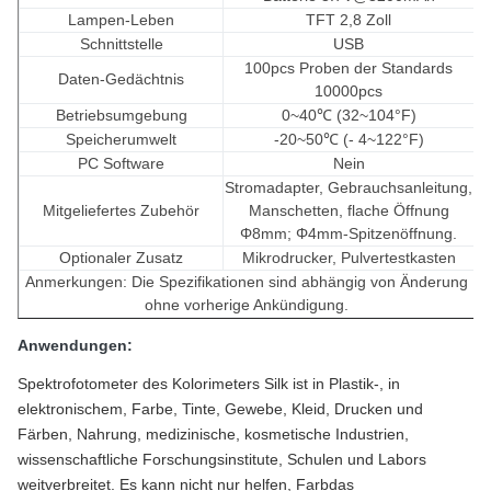
Lampen-Leben
TFT 2,8 Zoll
Schnittstelle
USB
100pcs Proben der Standards
Daten-Gedächtnis
10000pcs
Betriebsumgebung
0~40℃ (32~104°F)
Speicherumwelt
-20~50℃ (- 4~122°F)
PC Software
Nein
Stromadapter, Gebrauchsanleitung,
Mitgeliefertes Zubehör
Manschetten, flache Öffnung
Φ8mm; Φ4mm-Spitzenöffnung.
Optionaler Zusatz
Mikrodrucker, Pulvertestkasten
Anmerkungen: Die Spezifikationen sind abhängig von Änderung
ohne vorherige Ankündigung.
Anwendungen:
Spektrofotometer des Kolorimeters Silk ist in Plastik-, in
elektronischem, Farbe, Tinte, Gewebe, Kleid, Drucken und
Färben, Nahrung, medizinische, kosmetische Industrien,
wissenschaftliche Forschungsinstitute, Schulen und Labors
weitverbreitet. Es kann nicht nur helfen, Farbdas