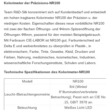
Kolorimeter der Präzisions-
NR100
Team R&D-Silk konzentriert sich auf Kundenbedarf und entwickelt
ein hohen tragbares Kolorimeter NR100 der Präzision u. der
niedrigen Kosten. Eigenschaften dieses neue vorbildliche NR100
mit zwei der flachen Öffnungs- und Φ4mm-Spitzenöffnung der
Öffnungen Φ8mm, passend für den meisten Beispielgebrauch.
Mit Farbraum CIE-LABOR ist NR100 gut, Farbunterschied auf
Delta E und weitverbreitetes zu überprüfen in Plastik-, in
elektronischem, Farbe, Tinte, Gewebe, Kleid, Drucken und
Färben, Nahrung, medizinisches, kosmetisches, Industrien,
wissenschaftliche Forschungsinstitute, Schulen und Labors.
Technische Spezifikationen des Kolorimeter-NR100
Modell
NR100
8/d (Winkel
8°illumination/verbreitete
Leucht-/Betrachtengeometrie
Betrachtung); Passt sich an CIE No
.15, GB/T 3978 an.
Beleuchtung
Weißes Licht LED