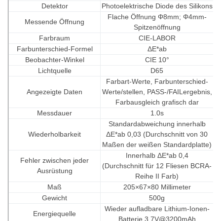
Detektor
Photoelektrische Diode des Silikons
Flache Öffnung Φ8mm; Φ4mm-
Messende Öffnung
Spitzenöffnung
Farbraum
CIE-LABOR
Farbunterschied-Formel
ΔE*ab
Beobachter-Winkel
CIE 10°
Lichtquelle
D65
Farbart-Werte, Farbunterschied-
Angezeigte Daten
Werte/stellen, PASS-/FAILergebnis,
Farbausgleich grafisch dar
Messdauer
1.0s
Standardabweichung innerhalb
Wiederholbarkeit
ΔE*ab 0,03 (Durchschnitt von 30
Maßen der weißen Standardplatte)
Innerhalb ΔE*ab 0,4
Fehler zwischen jeder
(Durchschnitt für 12 Fliesen BCRA-
Ausrüstung
Reihe II Farb)
Maß
205×67×80 Millimeter
Gewicht
500g
Wieder aufladbare Lithium-Ionen-
Energiequelle
Batterie 3.7V@3200mAh