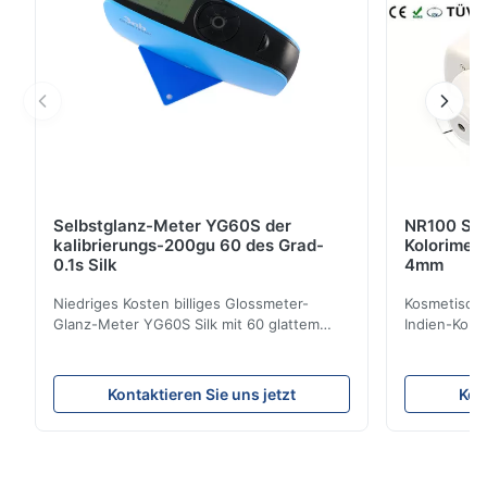
Selbstglanz-Meter YG60S der
NR100 Sil
kalibrierungs-200gu 60 des Grad-
Kolorimet
0.1s Silk
4mm
Niedriges Kosten billiges Glossmeter-
Kosmetische
Glanz-Meter YG60S Silk mit 60 glattem
Indien-Kolo
Maß GUs des Grads 200 Kann
Instrument
wirtschaftliches Glanz-Meter YG60S 60°
Öffnung Pro
Material mit Glanz (0-200Gu) prüfen, und
der Präzisi
Kontaktieren Sie uns jetzt
Kon
allgemeinhin zutreffen, um zu malen, Tinte,
konzentrier
Schwefelnlack, Beschichtung,
entwickelt 
Holzprodukte; Marmor, Granit, vitrified ...
NR100 der Pr