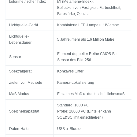
kolorimetrischer Index
MI (Metamerie-Index),
Beflecken von Festigkeit, Farbechtheit,
Farbstärke, Opazität
Lichtquelle-Gerät
Kombinierte LED-Lampe u. UVlampe
Lichtquelle-
5 Jahre, mehr als 1,6 Million Maße
Lebensdauer
Element-doppelter Reihe CMOS-Bild-
Sensor
Sensor des Bild-256
Spektralgerät
Konkaves Gitter
Zielen von Methode
Kamera-Lokalisierung
Maß-Modus
Einzelnes Maß-u. durchschnittlichesmaß
Standard: 1000 PC
Speicherkapazität
Probe: 28000 PC (Einteiler kann
SCE&SCI mit einschließen)
Daten-Hafen
USB u. Bluetooth