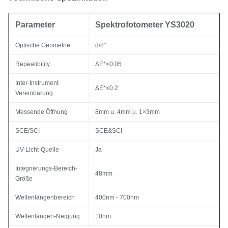
Parameter
Spektrofotometer YS3020
Optische Geometrie
d/8°
Repeatibility
ΔE*≤0.05
Inter-Instrument
ΔE*≤0.2
Vereinbarung
Messende Öffnung
8mm u. 4mm u. 1×3mm
SCE/SCI
SCE&SCI
UV-Licht-Quelle
Ja
Integrierungs-Bereich-
48mm
Größe
Wellenlängenbereich
400nm - 700nm
Wellenlängen-Neigung
10nm