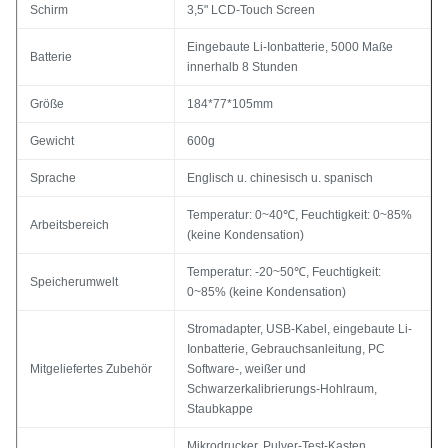
Schirm
3,5" LCD-Touch Screen
Eingebaute Li-Ionbatterie, 5000 Maße
Batterie
innerhalb 8 Stunden
Größe
184*77*105mm
Gewicht
600g
Sprache
Englisch u. chinesisch u. spanisch
Temperatur: 0~40℃, Feuchtigkeit: 0~85%
Arbeitsbereich
(keine Kondensation)
Temperatur: -20~50℃, Feuchtigkeit:
Speicherumwelt
0~85% (keine Kondensation)
Stromadapter, USB-Kabel, eingebaute Li-
Ionbatterie, Gebrauchsanleitung, PC
Mitgeliefertes Zubehör
Software-, weißer und
Schwarzerkalibrierungs-Hohlraum,
Staubkappe
Mikrodrucker, Pulver-Test-Kasten,