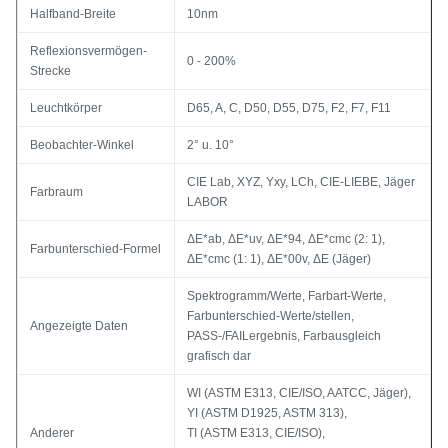
Halfband-Breite
10nm
Reflexionsvermögen-
0 - 200%
Strecke
Leuchtkörper
D65, A, C, D50, D55, D75, F2, F7, F11
Beobachter-Winkel
2° u. 10°
CIE Lab, XYZ, Yxy, LCh, CIE-LIEBE, Jäger
Farbraum
LABOR
ΔE*ab, ΔE*uv, ΔE*94, ΔE*cmc (2: 1),
Farbunterschied-Formel
ΔE*cmc (1: 1), ΔE*00v, ΔE (Jäger)
Spektrogramm/Werte, Farbart-Werte,
Farbunterschied-Werte/stellen,
Angezeigte Daten
PASS-/FAILergebnis, Farbausgleich
grafisch dar
WI (ASTM E313, CIE/ISO, AATCC, Jäger),
YI (ASTM D1925, ASTM 313),
Anderer
TI (ASTM E313, CIE/ISO),