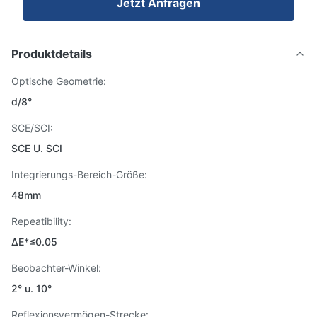
Jetzt Anfragen
Produktdetails
Optische Geometrie:
d/8°
SCE/SCI:
SCE U. SCI
Integrierungs-Bereich-Größe:
48mm
Repeatibility:
ΔE*≤0.05
Beobachter-Winkel:
2° u. 10°
Reflexionsvermögen-Strecke: