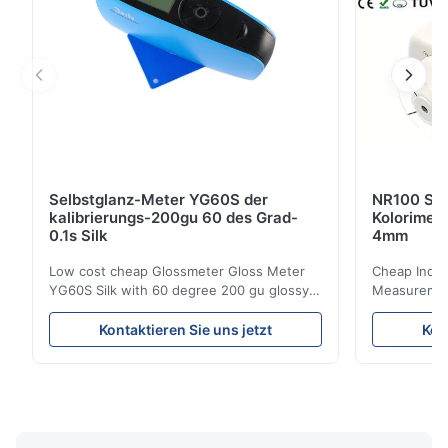
Selbstglanz-Meter YG60S der
NR100 Sil
kalibrierungs-200gu 60 des Grad-
Kolorimet
0.1s Silk
4mm
Low cost cheap Glossmeter Gloss Meter
Cheap India
YG60S Silk with 60 degree 200 gu glossy
Measurement
measurement YG60S 60° Economic Gloss
meter Silk
Meter can test material with gloss (0-
aperture Pr
Kontaktieren Sie uns jetzt
Kon
200Gu), and universally apply to paint, ink,
Precision C
stoving varnish, coating, wood products;
concentrat
marble, granite, vitrified polished tile,
develops a 
pottery brick and ...
portable co
model NR100