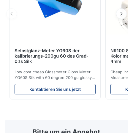
Selbstglanz-Meter YG60S der
NR100 Sil
kalibrierungs-200gu 60 des Grad-
Kolorimet
0.1s Silk
4mm
Low cost cheap Glossmeter Gloss Meter
Cheap India
YG60S Silk with 60 degree 200 gu glossy
Measurement
measurement YG60S 60° Economic Gloss
meter Silk
Meter can test material with gloss (0-
aperture Pr
Kontaktieren Sie uns jetzt
Kon
200Gu), and universally apply to paint, ink,
Precision C
stoving varnish, coating, wood products;
concentrat
marble, granite, vitrified polished tile,
develops a 
pottery brick and ...
portable co
model NR100
Bitte um ein Angebot