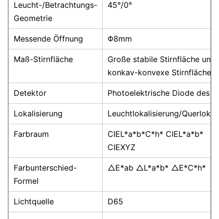
Leucht-/Betrachtungs-
45°/0°
Geometrie
Messende Öffnung
Φ8mm
Maß-Stirnfläche
Große stabile Stirnfläche und 
konkav-konvexe Stirnfläche
Detektor
Photoelektrische Diode des Si
Lokalisierung
Leuchtlokalisierung/Querlokal
Farbraum
CIEL*a*b*C*h* CIEL*a*b*
CIEXYZ
Farbunterschied-
△E*ab △L*a*b* △E*C*h*
Formel
Lichtquelle
D65