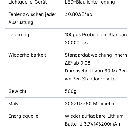
Lichtquelle-Gerät
LED-Blaulichterregung
Fehler zwischen jeder
≤0.80ΔE*ab
Ausrüstung
Lagerung
100pcs Proben der Standards
20000pcs
Wiederholbarkeit
Standardabweichung innerhal
ΔE*ab 0,08
Durchschnitt von 30 Maßen d
weißen Standardplatte
Gewicht
500g
Maß
205×67×80 Millimeter
Energiequelle
Wieder aufladbare Lithium-Io
Batterie 3.7V@3200mAh