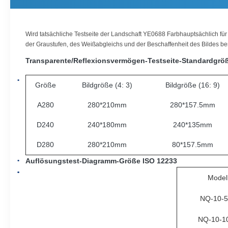
Wird tatsächliche Testseite der Landschaft YE0688 Farbhauptsächlich für 
der Graustufen, des Weißabgleichs und der Beschaffenheit des Bildes ben
Transparente/Reflexionsvermögen-Testseite-Standardgrö
Größe
Bildgröße (4: 3)
Bildgröße (16: 9)
A280
280*210mm
280*157.5mm
D240
240*180mm
240*135mm
D280
280*210mm
80*157.5mm
Auflösungstest-Diagramm-Größe ISO 12233
Model
NQ-10-
NQ-10-1