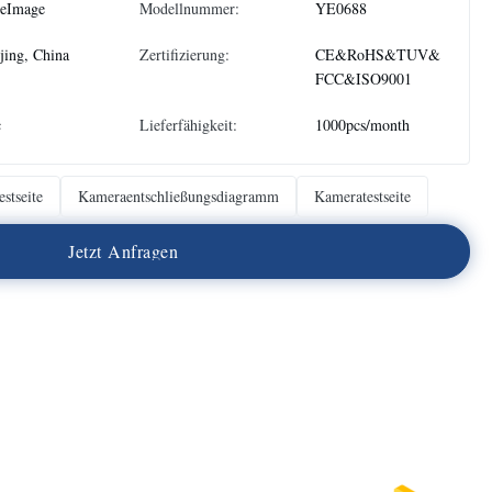
neImage
Modellnummer:
YE0688
jing, China
Zertifizierung:
CE&RoHS&TUV&
FCC&ISO9001
c
Lieferfähigkeit:
1000pcs/month
stseite
Kameraentschließungsdiagramm
Kameratestseite
J
e
t
z
t
A
n
f
r
a
g
e
n