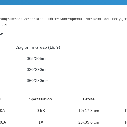
subjektive Analyse der Bildqualität der Kameraprodukte wie Details der Handys, der
utzt.
ße
Diagramm-Größe (16: 9)
365*305mm
320*290mm
360*280mm
l
Spezifikation
Größe
50A
0.5X
10x17.8 cm
F
00A
1X
20x35.6 cm
F