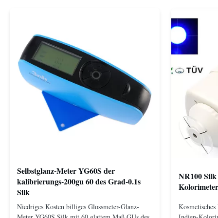
Selbstglanz-Meter YG60S der
NR100 Silk 
kalibrierungs-200gu 60 des Grad-0.1s
Kolorimete
Silk
Niedriges Kosten billiges Glossmeter-Glanz-
Kosmetisches 
Meter YG60S Silk mit 60 glattem Maß GUs des
Indien-Kolori