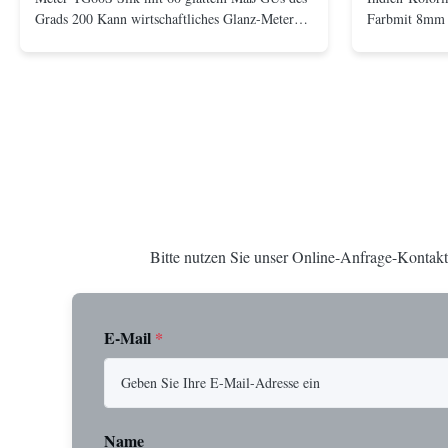
Grads 200 Kann wirtschaftliches Glanz-Meter
Farbmit 8mm 
YG60S 60° Material mit Glanz (0-200Gu)
Beschreibung 
prüfen, und allgemeinhin zutreffen, um zu
Team R&D-Silk
malen, Tinte, Schwefelnlack, Beschichtung,
Kundenbedarf 
Holzprodukte; Marmor, Granit, vitrified ...
tragbares Kol
der ...
Bitte nutzen Sie unser Online-Anfrage-Kontakt
E-Mail
*
Name