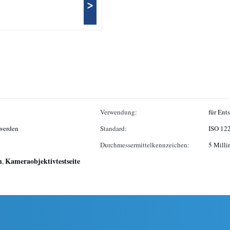
>
Verwendung:
für Ent
 werden
Standard:
ISO 12
Durchmessermittelkennzeichen:
5 Milli
m
Kameraobjektivtestseite
,