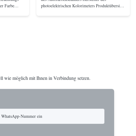
er Farbe
photoelektrischen Kolorimeters Produktübersicht
uchtkasten
Eigenschaften: 1. Silikonfotodiodenreihe
rau
(doppelte Reihe 32 Gruppen)2. nehmen Sie
OHS
Struktur D/8 und SCI-/SCEmodus an3.
 F Garantie
Kombination der vollen Lichtquelle des
aus Verwendet
Spektrums ...
ll wie möglich mit Ihnen in Verbindung setzen.