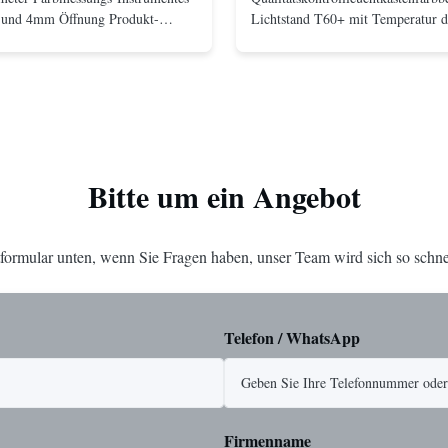
und 4mm Öffnung Produkt-
Lichtstand T60+ mit Temperatur d
Kolorimeter der Präzisions-NR100
6500k Produkt-Name T60+-Farble
 konzentriert sich auf
Material Plastik Farbe neutrales G
und entwickelt ein hohen
Bescheinigung CER, ISO9001, R
orimeter NR100 der Präzision u.
Lichtquelle D65, TL84, CWF, UV,
12 Monate schließen comsumable 
...
Bitte um ein Angebot
formular unten, wenn Sie Fragen haben, unser Team wird sich so schne
Telefon / WhatsApp
Firmenname