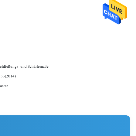
schließungs- und Schärfemaße
233(2014)
meter