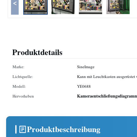
<
Produktdetails
Marke:
SineImage
Lichtquelle:
Kann mit Leuchtkasten ausgerüstet
Modell:
YE0688
Kameraentschließungsdiagram
Hervorheben
Produktbeschreibung