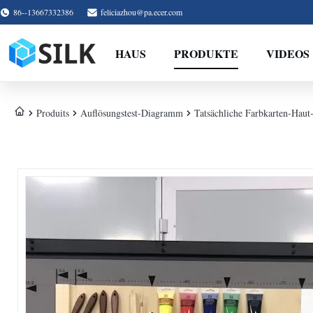
86--13667332386
feliciazhou@pa.ecer.com
HAUS
PRODUKTE
VIDEOS
Produits
Auflösungstest-Diagramm
Tatsächliche Farbkarten-Hau