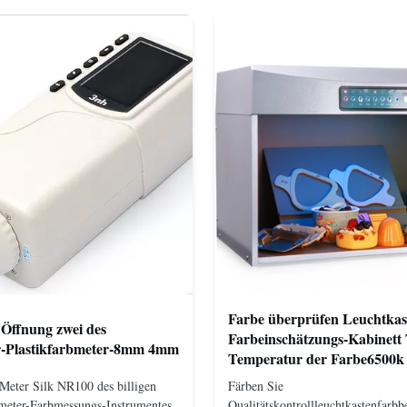
Farbe überprüfen Leuchtkas
Öffnung zwei des
Farbeinschätzungs-Kabinett
r-Plastikfarbmeter-8mm 4mm
Temperatur der Farbe6500k
Meter Silk NR100 des billigen
Färben Sie
meter-Farbmessungs-Instrumentes
Qualitätskontrollleuchtkastenfarbb