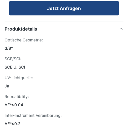
Jetzt Anfragen
Produktdetails
Optische Geometrie:
d/8°
SCE/SCI:
SCE U. SCI
UV-Lichtquelle:
Ja
Repeatibility:
ΔE*≤0.04
Inter-Instrument Vereinbarung:
ΔE*≤0.2