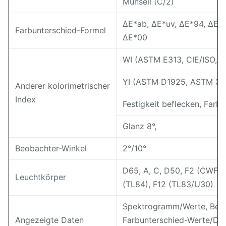
Munsell (C/2)
ΔE*ab, ΔE*uv, ΔE*94, ΔE*cm
Farbunterschied-Formel
ΔE*00
WI (ASTM E313, CIE/ISO, A
YI (ASTM D1925, ASTM 313
Anderer kolorimetrischer
Index
Festigkeit beflecken, Farbe
Glanz 8°,
Beobachter-Winkel
2°/10°
D65, A, C, D50, F2 (CWF), 
Leuchtkörper
(TL84), F12 (TL83/U30)
Spektrogramm/Werte, Beisp
Angezeigte Daten
Farbunterschied-Werte/Di