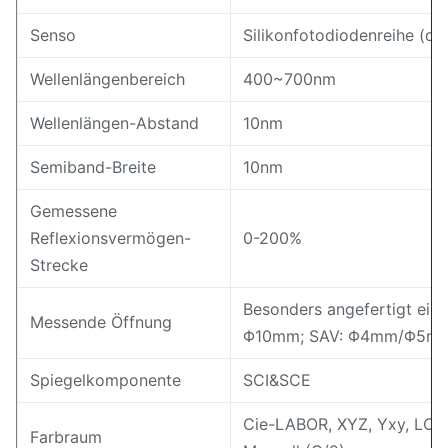
Senso
Silikonfotodiodenreihe (d
Wellenlängenbereich
400~700nm
Wellenlängen-Abstand
10nm
Semiband-Breite
10nm
Gemessene
Reflexionsvermögen-
0-200%
Strecke
Besonders angefertigt ein
Messende Öffnung
Φ10mm; SAV: Φ4mm/Φ5m
Spiegelkomponente
SCI&SCE
Cie-LABOR, XYZ, Yxy, LCh,
Farbraum