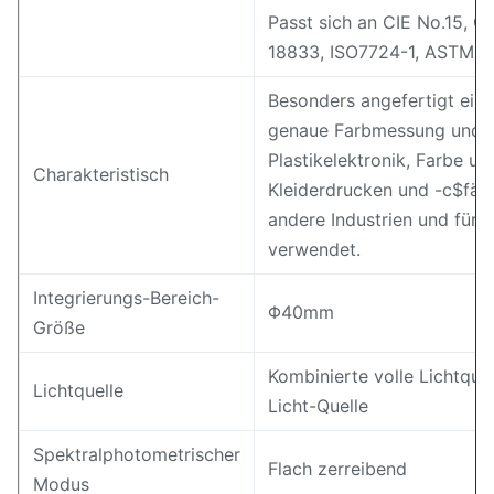
Passt sich an CIE No.15, 
18833, ISO7724-1, ASTM E1
Besonders angefertigt eine
genaue Farbmessung und Qu
Plastikelektronik, Farbe u
Charakteristisch
Kleiderdrucken und -c$fär
andere Industrien und für 
verwendet.
Integrierungs-Bereich-
Φ40mm
Größe
Kombinierte volle Lichtque
Lichtquelle
Licht-Quelle
Spektralphotometrischer
Flach zerreibend
Modus