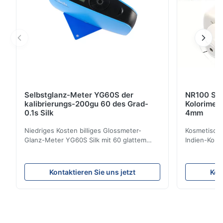
Selbstglanz-Meter YG60S der
NR100 Sil
kalibrierungs-200gu 60 des Grad-
Kolorimet
0.1s Silk
4mm
Niedriges Kosten billiges Glossmeter-
Kosmetische
Glanz-Meter YG60S Silk mit 60 glattem
Indien-Kolo
Maß GUs des Grads 200 Kann
Instrument
wirtschaftliches Glanz-Meter YG60S 60°
Öffnung Pro
Material mit Glanz (0-200Gu) prüfen, und
der Präzisi
Kontaktieren Sie uns jetzt
Kon
allgemeinhin zutreffen, um zu malen, Tinte,
konzentrier
Schwefelnlack, Beschichtung,
entwickelt 
Holzprodukte; Marmor, Granit, vitrified ...
NR100 der Pr