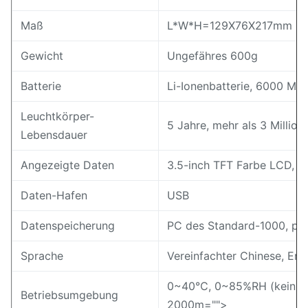
Maß
L*W*H=129X76X217mm
Gewicht
Ungefähres 600g
Batterie
Li-Ionenbatterie, 6000 Ma
Leuchtkörper-
5 Jahre, mehr als 3 Millio
Lebensdauer
Angezeigte Daten
3.5-inch TFT Farbe LCD, k
Daten-Hafen
USB
Datenspeicherung
PC des Standard-1000, pr
Sprache
Vereinfachter Chinese, Engl
0~40℃, 0~85%RH (kein Ko
Betriebsumgebung
2000m="">