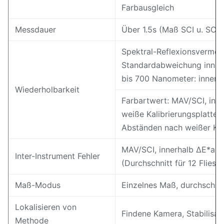
Farbausgleich
Messdauer
Über 1.5s (Maß SCI u. SCE 
Spektral-Reflexionsvermög
Standardabweichung inner
bis 700 Nanometer: innerh
Wiederholbarkeit
Farbartwert: MAV/SCI, inn
weiße Kalibrierungsplatte 
Abständen nach weißer Kal
MAV/SCI, innerhalb ΔE*ab 
Inter-Instrument Fehler
(Durchschnitt für 12 Fliese
Maß-Modus
Einzelnes Maß, durchschni
Lokalisieren von
Findene Kamera, Stabilisat
Methode