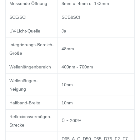
Messende Öffnung
8mm u. 4mm u. 1×3mm
SCE/SCI
SCE&SCI
UV-Licht-Quelle
Ja
Integrierungs-Bereich-
48mm
Größe
Wellenlängenbereich
400nm - 700nm
Wellenlängen-
10nm
Neigung
Halfband-Breite
10nm
Reflexionsvermögen-
0 -
200%
Strecke
D65, A, C, D50, D55, D75, F2, F7,