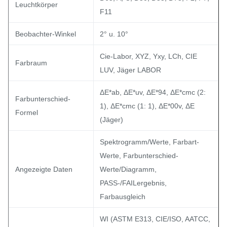
Leuchtkörper
F11
Beobachter-Winkel
2° u. 10°
Cie-Labor, XYZ, Yxy, LCh, CIE
Farbraum
LUV, Jäger LABOR
ΔE*ab, ΔE*uv, ΔE*94, ΔE*cmc (2:
Farbunterschied-
1), ΔE*cmc (1: 1), ΔE*00v, ΔE
Formel
(Jäger)
Spektrogramm/Werte, Farbart-
Werte, Farbunterschied-
Angezeigte Daten
Werte/Diagramm,
PASS-/FAILergebnis,
Farbausgleich
WI (ASTM E313, CIE/ISO, AATCC,