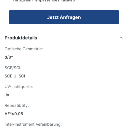
Farbzusammenpassendes Kabinett
Jetzt Anfragen
Produktdetails
Optische Geometrie:
d/8°
SCE/SCI:
SCE U. SCI
UV-Lichtquelle:
Ja
Repeatibility:
ΔE*≤0.05
Inter-Instrument Vereinbarung: