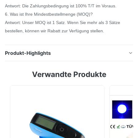
Antwort: Die Zahlungsbedingung ist 100% T/T im Voraus.
6. Was ist Ihre Mindestbestellmenge (MOQ)?
Antwort: Unser MOQ ist 1 Satz. Wenn Sie mehr als 3 Sätze
bestellen, können wir Rabatt zur Verfügung stellen.
Produkt-Highlights
1*3mm kleines Farbspektrofotometer der Maß-
Verwandte Produkte
Öffnungs-Silk YS3020 für beschichtende
Berührungsflächen und Fingerabdruck-Sensor-Farbe
Kurze Einleitung Mit kratzenden des
Spektrofotometers ISO7724/1, ASTM E1164, DIN5033
Teil7, YS3060 UV Eigenschaften CIE No.15, GB/T 3978,
GBs 2893 überein, GB/T 18833, ...