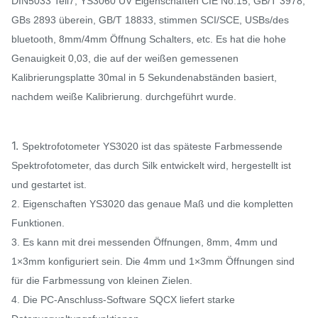
DIN5033 Teil7, YS3060 UV Eigenschaften CIE No.15, GB/T 3978,
GBs 2893 überein, GB/T 18833, stimmen SCI/SCE, USBs/des
bluetooth, 8mm/4mm Öffnung Schalters, etc. Es hat die hohe
Genauigkeit 0,03, die auf der weißen gemessenen
Kalibrierungsplatte 30mal in 5 Sekundenabständen basiert,
nachdem weiße Kalibrierung. durchgeführt wurde
.
1.
Spektrofotometer YS3020 ist das späteste Farbmessende
Spektrofotometer, das durch Silk entwickelt wird, hergestellt ist
und gestartet ist.
2. Eigenschaften YS3020 das genaue Maß und die kompletten
Funktionen.
3. Es kann mit drei messenden Öffnungen, 8mm, 4mm und
1×3mm konfiguriert sein. Die 4mm und 1×3mm Öffnungen sind
für die Farbmessung von kleinen Zielen.
4. Die PC-Anschluss-Software SQCX liefert starke