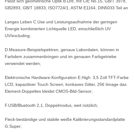
Passt sich geometrische Optik B.D/8, mit CIE No.15, GB/T 3978,
GB2893, GB/T 18833, ISO7724/1, ASTM E1164, DIN5033 Teil an
Langes Leben C.Use und Leistungsaufnahme der geringen
Energie kombinierten Lichtquelle LED, einschließlich UV
UV/excluding;
D.Measure-Beispielspektren, genaue Labordaten, können in
Farbdem zusammenbringen und im genauen Farbgetriebe
verwendet werden;
Elektronische Hardware-Konfiguration E.High: 3,5 Zoll TFT-Farbe
LCD, kapazitiver Touch Screen, konkaves Gitter, 256 Iimage das
Element-Doppeltes kleidet CMOS-Bild-Sensor;
F.USB/Bluetooth 2,1, Doppelmodus, weit nützlich;
Fleck-beständige und stabile weiße Kalibrierungsstandardplatte
G.Super;