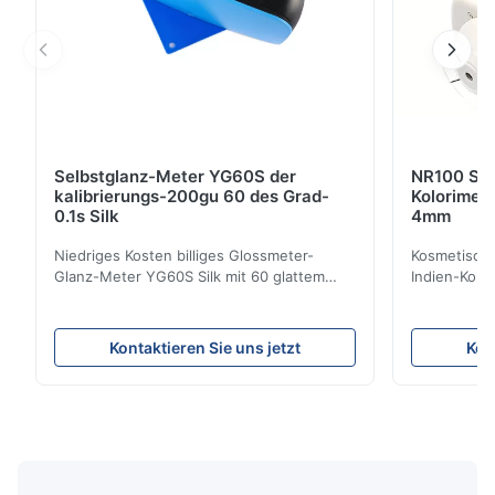
Selbstglanz-Meter YG60S der
NR100 Sil
kalibrierungs-200gu 60 des Grad-
Kolorimet
0.1s Silk
4mm
Niedriges Kosten billiges Glossmeter-
Kosmetische
Glanz-Meter YG60S Silk mit 60 glattem
Indien-Kolo
Maß GUs des Grads 200 Kann
Instrument
wirtschaftliches Glanz-Meter YG60S 60°
Öffnung Pro
Material mit Glanz (0-200Gu) prüfen, und
der Präzisi
Kontaktieren Sie uns jetzt
Kon
allgemeinhin zutreffen, um zu malen, Tinte,
konzentrier
Schwefelnlack, Beschichtung,
entwickelt 
Holzprodukte; Marmor, Granit, vitrified ...
NR100 der Pr