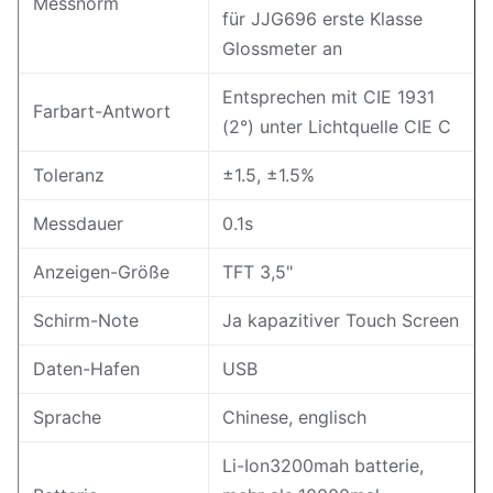
Messnorm
für JJG696 erste Klasse
Glossmeter an
Entsprechen mit CIE 1931
Farbart-Antwort
(2°) unter Lichtquelle CIE C
Toleranz
±1.5, ±1.5%
Messdauer
0.1s
Anzeigen-Größe
TFT 3,5"
Schirm-Note
Ja kapazitiver Touch Screen
Daten-Hafen
USB
Sprache
Chinese, englisch
Li-Ion3200mah batterie,