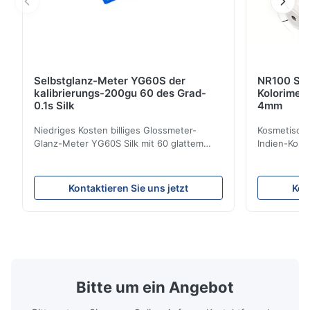
Selbstglanz-Meter YG60S der
NR100 Sil
kalibrierungs-200gu 60 des Grad-
Kolorimet
0.1s Silk
4mm
Niedriges Kosten billiges Glossmeter-
Kosmetische
Glanz-Meter YG60S Silk mit 60 glattem
Indien-Kolo
Maß GUs des Grads 200 Kann
Instrument
wirtschaftliches Glanz-Meter YG60S 60°
Öffnung Pro
Material mit Glanz (0-200Gu) prüfen, und
der Präzisi
Kontaktieren Sie uns jetzt
Kon
allgemeinhin zutreffen, um zu malen, Tinte,
konzentrier
Schwefelnlack, Beschichtung,
entwickelt 
Holzprodukte; Marmor, Granit, vitrified ...
NR100 der Pr
Bitte um ein Angebot