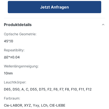
Jetzt Anfragen
Produktdetails
Optische Geometrie:
45°/0
Repeatibility:
ΔE*≤0.04
Wellenlängenneigung:
10nm
Leuchtkörper:
D65, D50, A, C, D55, D75, F2, F6, F7, F8, F10, F11, F12
Farbraum:
Cie-LABOR, XYZ, Yxy, LCh, CIE-LIEBE