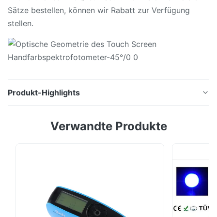
Sätze bestellen, können wir Rabatt zur Verfügung
stellen.
Produkt-Highlights
45°/0 optische Farbmessmaschine der Geometrie-Silk
Verwandte Produkte
tragbare des Spektrofotometer-NS800 mit 8mm
Öffnung Touch Screen Spektrofotometer NS800
kennzeichnet 3,5" ultra-große Anzeige mit Funktion
des Bildschirm-, die die Operation ziemlich einfach
macht, die freundliche Schnittstelle ziemlich. Eleganter
...