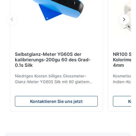
Selbstglanz-Meter YG60S der
NR100 Sil
kalibrierungs-200gu 60 des Grad-
Kolorimet
0.1s Silk
4mm
Niedriges Kosten billiges Glossmeter-
Kosmetische
Glanz-Meter YG60S Silk mit 60 glattem
Indien-Kolo
Maß GUs des Grads 200 Kann
Instrument
wirtschaftliches Glanz-Meter YG60S 60°
Öffnung Pro
Material mit Glanz (0-200Gu) prüfen, und
der Präzisi
Kontaktieren Sie uns jetzt
Kon
allgemeinhin zutreffen, um zu malen, Tinte,
konzentrier
Schwefelnlack, Beschichtung,
entwickelt 
Holzprodukte; Marmor, Granit, vitrified ...
NR100 der Pr