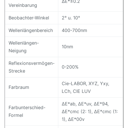
ΔE*≤0.2
Vereinbarung
Beobachter-Winkel
2° u. 10°
Wellenlängenbereich
400-700nm
Wellenlängen-
10nm
Neigung
Reflexionsvermögen-
0-200%
Strecke
Cie-LABOR, XYZ, Yxy,
Farbraum
LCh, CIE LUV
ΔE*ab, ΔE*uv, ΔE*94,
Farbunterschied-
ΔE*cmc (2: 1), ΔE*cmc (1:
Formel
1), ΔE*00v