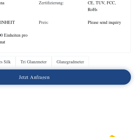
ina
Zertifizierung:
CE, TUV, FCC,
RoHs
EINHEIT
Preis:
Please send inquiry
0 Einheiten pro
nat
s Silk
Tri Glanzmeter
Glanzgradmeter
J
e
t
z
t
A
n
f
r
a
g
e
n