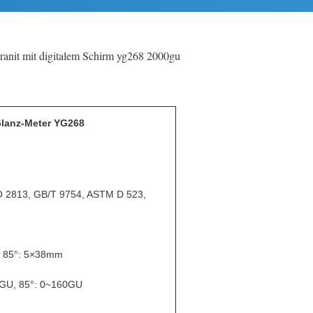
ranit mit digitalem Schirm yg268 2000gu
Glanz-Meter YG268
SO 2813, GB/T 9754, ASTM D 523,
, 85°: 5×38mm
0GU, 85°: 0~160GU