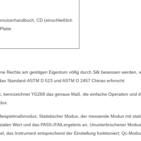
nutzerhandbuch, CD (einschließlich
Platte
ne Rechte am geistigen Eigentum völlig durch Silk besessen werden, wu
das Standard-ASTM D 523 und ASTM D 2457 Chinas erforscht.
k, kennzeichnet YG268 das genaue Maß, die einfache Operation und di
dus.
ispielmaßmodus; Statistischer Modus, der messende Modus mit statist
zialen Wert und das PASS-/FAILergebnis an; Ununterbrochener Modus,
 das Instrument entsprechend der Einstellung funktioniert; Qc-Modus: