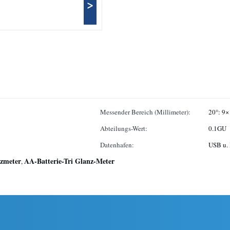
>
Messender Bereich (Millimeter):
20°: 9×
Abteilungs-Wert:
0.1GU
Datenhafen:
USB u. 
nzmeter
AA-Batterie-Tri Glanz-Meter
,