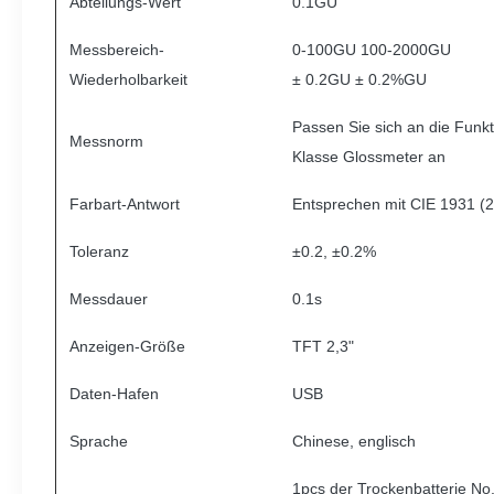
Abteilungs-Wert
0.1GU
Messbereich-
0-100GU 100-2000GU
Wiederholbarkeit
± 0.2GU ± 0.2%GU
Passen Sie sich an die Funk
Messnorm
Klasse Glossmeter an
Farbart-Antwort
Entsprechen mit CIE 1931 (2°
Toleranz
±0.2, ±0.2%
Messdauer
0.1s
Anzeigen-Größe
TFT 2,3"
Daten-Hafen
USB
Sprache
Chinese, englisch
1pcs der Trockenbatterie No