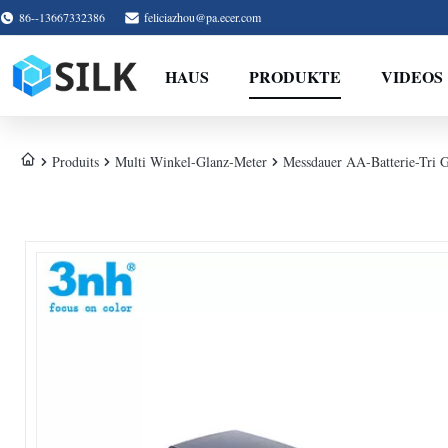
86--13667332386
feliciazhou@pa.ecer.com
HAUS
PRODUKTE
VIDEOS
Produits
Multi Winkel-Glanz-Meter
Messdauer AA-Batterie-Tri G