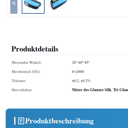
<
Produktdetails
Messender Winkel:
20° 60° 85°
Messbereich (GU):
0~2000
Toleranz:
±0.2, ±0.2%
Meter des Glanzes Silk
Tri Gla
Hervorheben
,
Produktbeschreibung