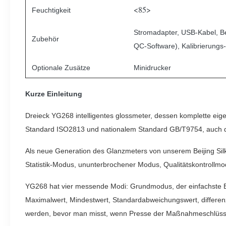
<85>
Feuchtigkeit
Stromadapter, USB-Kabel, Be
Zubehör
QC-Software), Kalibrierungs-
Optionale Zusätze
Minidrucker
Kurze Einleitung
Dreieck YG268 intelligentes glossmeter, dessen komplette eige
Standard ISO2813 und nationalem Standard GB/T9754, auch 
Als neue Generation des Glanzmeters von unserem Beijing Sil
Statistik-Modus, ununterbrochener Modus, Qualitätskontrollmo
YG268 hat vier messende Modi: Grundmodus, der einfachste Be
Maximalwert, Mindestwert, Standardabweichungswert, differen
werden, bevor man misst, wenn Presse der Maßnahmeschlüssel,